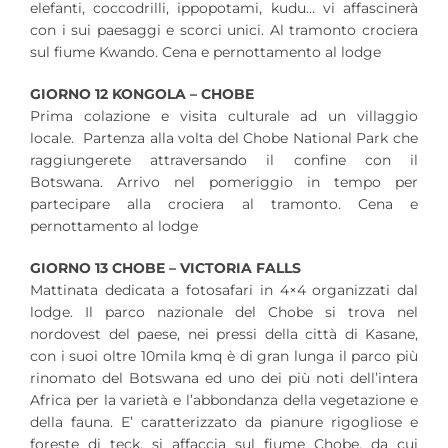
elefanti, coccodrilli, ippopotami, kudu… vi affascinerà
con i sui paesaggi e scorci unici. Al tramonto crociera
sul fiume Kwando. Cena e pernottamento al lodge
GIORNO 12 KONGOLA – CHOBE
Prima colazione e visita culturale ad un villaggio
locale. Partenza alla volta del Chobe National Park che
raggiungerete attraversando il confine con il
Botswana. Arrivo nel pomeriggio in tempo per
partecipare alla crociera al tramonto. Cena e
pernottamento al lodge
GIORNO 13 CHOBE – VICTORIA FALLS
Mattinata dedicata a fotosafari in 4×4 organizzati dal
lodge. Il parco nazionale del Chobe si trova nel
nordovest del paese, nei pressi della città di Kasane,
con i suoi oltre 10mila kmq è di gran lunga il parco più
rinomato del Botswana ed uno dei più noti dell’intera
Africa per la varietà e l’abbondanza della vegetazione e
della fauna. E’ caratterizzato da pianure rigogliose e
foreste di teck, si affaccia sul fiume Chobe, da cui