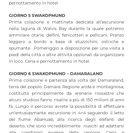
pernottamento in hotel
GIORNO 5 SWAKOPMUND
Prima colazione e mattinata dedicata all’escursione
nella laguna di Walvis Bay durante la quale potremo
ammirare otarie, delfini, fenicotteri e pellicani. Pranzo
leggero a bordo a base di stuzzichini, ostriche e
spumante. Pomeriggio a disposizione per una visita a
piedi della città o altre attività opzionali da organizzare
in loco. Cena e pernottamento in hotel.
GIORNO 6 SWAKOPMUND – DAMARALAND
Prima colazione e partenza alla volta del Damaraland,
terra del popolo Damara. Regione arida e montagnosa,
costituita principalmente da arenarie rossastre che
alcuni studiosi fanno risalire a più di 150 milioni di anni
fa. Lungo il percorso avrete la possibilità di effettuare
un’entusiasmante escursione in 4×4 seguendo il letto
del fiume AbaHuab, alla ricerca degli elefanti del
deserto, che sono incredibilmente riusciti ad adattarsi
alle condizioni avverse della regione. Cena e