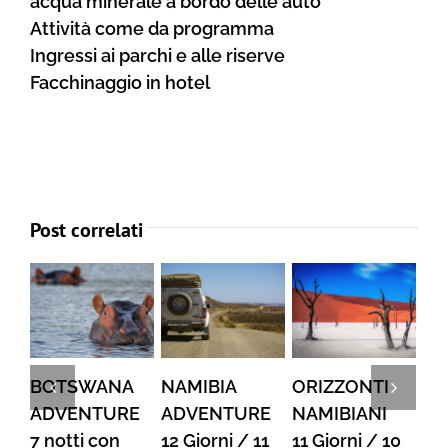
acqua minerale a bordo delle auto
Attività come da programma
Ingressi ai parchi e alle riserve
Facchinaggio in hotel
Post correlati
BOTSWANA
NAMIBIA
ORIZZONTI
NAM
ADVENTURE
ADVENTURE
NAMIBIANI
ADV
7 notti con
12 Giorni / 11
11 Giorni / 10