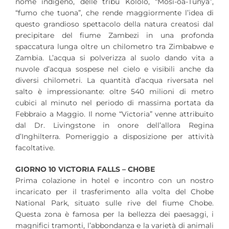
nome indigeno, delle tribù Kololo, “Mosi-oa-Tunya”,
“fumo che tuona”, che rende maggiormente l’idea di
questo grandioso spettacolo della natura creatosi dal
precipitare del fiume Zambezi in una profonda
spaccatura lunga oltre un chilometro tra Zimbabwe e
Zambia. L’acqua si polverizza al suolo dando vita a
nuvole d’acqua sospese nel cielo e visibili anche da
diversi chilometri. La quantità d’acqua riversata nel
salto è impressionante: oltre 540 milioni di metro
cubici al minuto nel periodo di massima portata da
Febbraio a Maggio. Il nome “Victoria” venne attribuito
dal Dr. Livingstone in onore dell’allora Regina
d’Inghilterra. Pomeriggio a disposizione per attività
facoltative.
GIORNO 10 VICTORIA FALLS – CHOBE
Prima colazione in hotel e incontro con un nostro
incaricato per il trasferimento alla volta del Chobe
National Park, situato sulle rive del fiume Chobe.
Questa zona è famosa per la bellezza dei paesaggi, i
magnifici tramonti, l’abbondanza e la varietà di animali