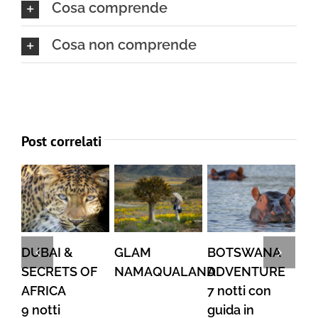
Cosa comprende
Cosa non comprende
Post correlati
GLAM
BOTSWANA
SUD AFRICA:
Bo
NAMAQUALAND
ADVENTURE
ESSENZA
Adv
7 notti con
SUDAFRICANA
Zan
guida in
E CASCATE